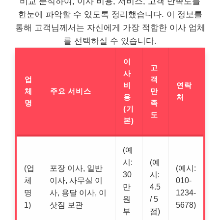
비교 분석하여, 이사 비용, 서비스, 고객 만족도를
한눈에 파악할 수 있도록 정리했습니다. 이 정보를
통해 고객님께서는 자신에게 가장 적합한 이사 업체
를 선택하실 수 있습니다.
이
고
사
업
객
비
연락
체
주요 서비스
만
용
처
명
족
(기
도
본)
(예
시:
(예
(업
포장 이사, 일반
(예시:
30
시:
체
이사, 사무실 이
010-
만
4.5
명
사, 용달 이사, 이
1234-
원
/ 5
1)
삿짐 보관
5678)
부
점)