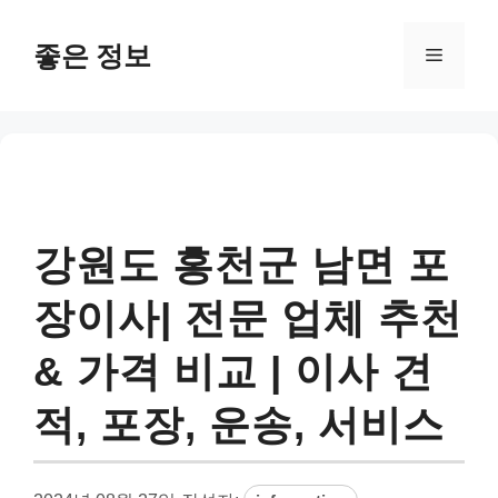
컨
텐
좋은 정보
메
츠
로
뉴
건
너
뛰
기
강원도 홍천군 남면 포
장이사| 전문 업체 추천
& 가격 비교 | 이사 견
적, 포장, 운송, 서비스