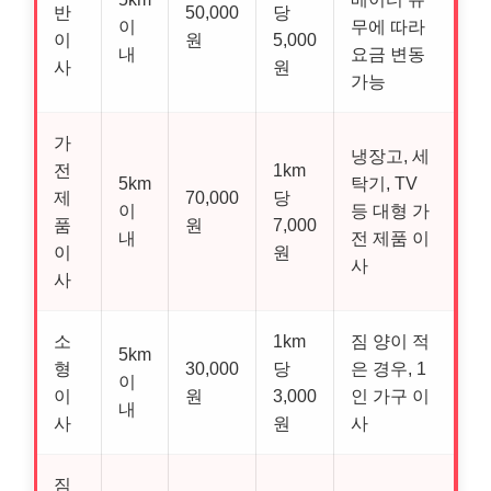
반
50,000
당
이
무에 따라
이
원
5,000
내
요금 변동
사
원
가능
가
냉장고, 세
전
1km
5km
탁기, TV
제
70,000
당
이
등 대형 가
품
원
7,000
내
전 제품 이
이
원
사
사
소
1km
짐 양이 적
5km
형
30,000
당
은 경우, 1
이
이
원
3,000
인 가구 이
내
사
원
사
짐