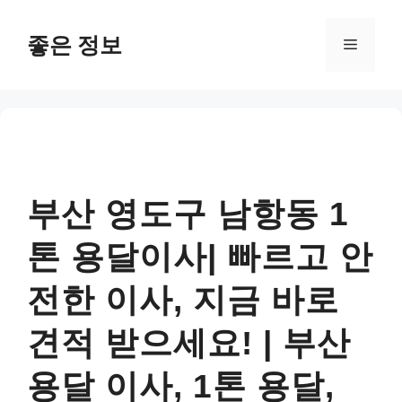
컨
텐
좋은 정보
메
츠
로
뉴
건
너
뛰
기
부산 영도구 남항동 1
톤 용달이사| 빠르고 안
전한 이사, 지금 바로
견적 받으세요! | 부산
용달 이사, 1톤 용달,