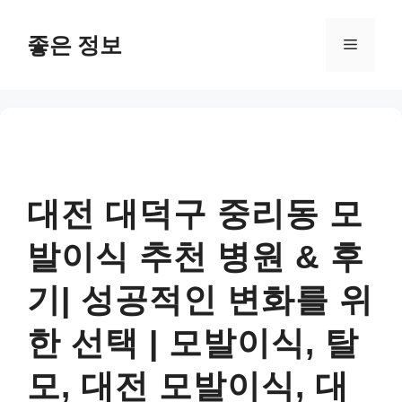
컨
텐
좋은 정보
메
츠
로
뉴
건
너
뛰
기
대전 대덕구 중리동 모
발이식 추천 병원 & 후
기| 성공적인 변화를 위
한 선택 | 모발이식, 탈
모, 대전 모발이식, 대