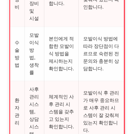
장비
합니다.
비
인합니다.
및
시설
모발
본인에게 적
모발이식 방법에
수
이식
합한 모발이
따라 장단점이 다
술
방
식 방법을
르므로 숙련된 전
방
법,
제시하는지
문의와 충분히 상
법
생착
확인합니다.
담합니다.
률
사후
모발이식 후 관리
관리
체계적인 사
환
가 매우 중요하므
시스
후 관리 시
자
로 사후 관리 시
템,
스템을 갖추
관
스템이 잘 갖춰져
상담
고 있는지
리
있는지 확인합니
시스
확인합니다.
다.