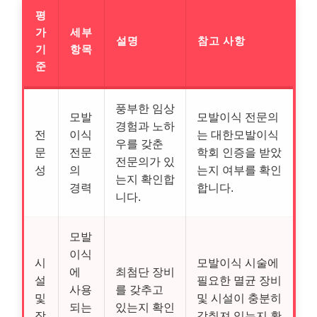
평
가
세부
설명
참고 사항
기
항목
준
풍부한 임상
모발
모발이식 전문의
경험과 노하
전
이식
는 대한모발이식
우를 갖춘
문
전문
학회 인증을 받았
전문의가 있
성
의
는지 여부를 확인
는지 확인합
경력
합니다.
니다.
모발
이식
시
모발이식 시술에
에
최첨단 장비
설
필요한 멸균 장비
사용
를 갖추고
및
및 시설이 충분히
되는
있는지 확인
장
갖춰져 있는지 확