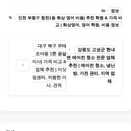
카
정보
테
태
인천 부평구 청천1동 화상 영어 비용| 추천 학원 & 가격 비
고
그
교 | 화상영어, 영어 학원, 비용 정보
리
대구 북구 무태
강원도 고성군 현내
조야동 1톤 용달
면 에어컨 청소 전문 업체
이사| 가격 비교 &
추천 | 에어컨 청소, 냉난
업체 추천 | 이삿
방, 가전 관리, 지역 업
짐센터, 저렴한 이
체
사, 견적