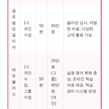
글
로
벌
1:1
필리핀 강사, 저렴
50
45만
잉
개인
한 비용, 다양한
분
원
글
수업
교재 활용 가능
리
쉬
25만
1:1
원
에
개인
(그
실용 영어 회화 중
듀
수
50
룹),
심, 온라인 학습
플
업,
분
40만
자료 제공, 학습
러
그룹
원
관리 시스템 운영
스
수업
(개
인)