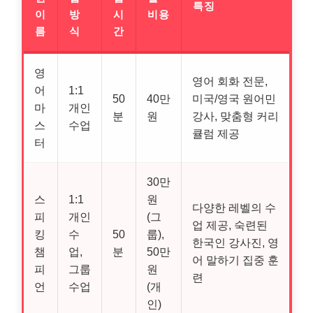
특징
이
방
시
비용
름
식
간
영
영어 회화 전문,
어
1:1
50
40만
미국/영국 원어민
마
개인
분
원
강사, 맞춤형 커리
스
수업
큘럼 제공
터
30만
스
1:1
원
다양한 레벨의 수
피
개인
(그
업 제공, 숙련된
킹
수
50
룹),
한국인 강사진, 영
챔
업,
분
50만
어 말하기 집중 훈
피
그룹
원
련
언
수업
(개
인)