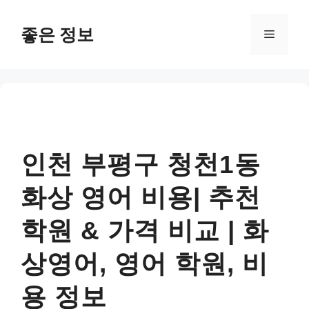
컨
텐
좋은 정보
메
츠
로
뉴
건
너
뛰
기
인천 부평구 청천1동
화상 영어 비용| 추천
학원 & 가격 비교 | 화
상영어, 영어 학원, 비
용 정보