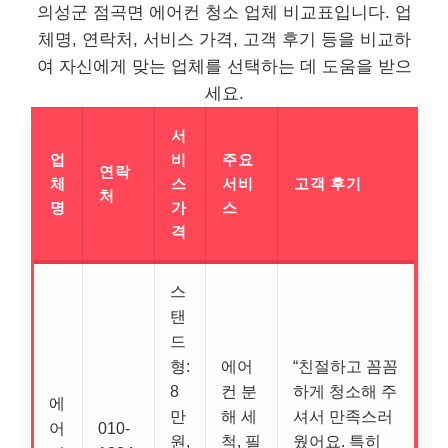
의성군 점곡면 에어컨 청소 업체 비교표입니다. 업
체명, 연락처, 서비스 가격, 고객 후기 등을 비교하
여 자신에게 맞는 업체를 선택하는 데 도움을 받으
세요.
서
업
비
주요
연락
체
스
서비
고객 후기
처
명
가
스
격
스
탠
드
형:
에어
“친절하고 꼼꼼
8
컨 분
하게 청소해 주
에
만
해 세
셔서 만족스러
어
010-
원,
척, 필
웠어요. 특히