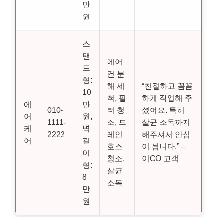
만
원
스
탠
에어
드
컨 분
형:
해 세
“친절하고 꼼꼼
10
척, 필
하게 작업해 주
에
만
010-
터 청
셨어요. 특히
어
원,
1111-
소, 드
살균 소독까지
케
벽
2222
레인
해주셔서 안심
어
걸
호스
이 됩니다.” –
이
청소,
이OO 고객
형:
살균
8
소독
만
원