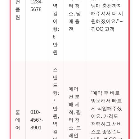
컨
1234-
벽
터 청
냉매 충전까지
클
5678
걸
소, 냉
해주셔서 더 시
린
이
매 충
원해졌어요.” –
형:
전
김OO 고객
6
만
원
스
탠
드
에어
형:
“예약 후 바로
컨 분
7
방문해서 빠르
해 세
만
게 작업해주셨
쿨
010-
척, 필
원,
어요. 가격도
에
4567-
터 청
벽
저렴하고 서비
어
8901
소, 드
걸
스도 좋았습니
레인