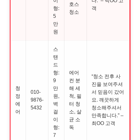
이
다.” – 박OO 고
호스
형:
객
청소
5
만
원
스
탠
드
형:
에어
“청소 전후 사
9
컨 분
진을 보여주셔
청
만
해 세
010-
서 믿음이 갔어
정
원,
척, 필
9876-
요. 깨끗하게
에
벽
터 청
5432
청소해주셔서
어
걸
소, 살
만족합니다.” –
이
균 소
최OO 고객
형:
독
7