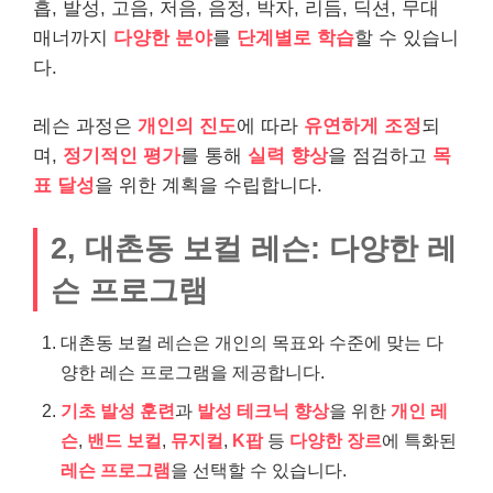
흡, 발성, 고음, 저음, 음정, 박자, 리듬, 딕션, 무대
매너까지
다양한 분야
를
단계별로 학습
할 수 있습니
다.
레슨 과정은
개인의 진도
에 따라
유연하게 조정
되
며,
정기적인 평가
를 통해
실력 향상
을 점검하고
목
표 달성
을 위한 계획을 수립합니다.
2, 대촌동 보컬 레슨: 다양한 레
슨 프로그램
대촌동 보컬 레슨은 개인의 목표와 수준에 맞는 다
양한 레슨 프로그램을 제공합니다.
기초 발성 훈련
과
발성 테크닉 향상
을 위한
개인 레
슨
,
밴드 보컬
,
뮤지컬
,
K팝
등
다양한 장르
에 특화된
레슨 프로그램
을 선택할 수 있습니다.