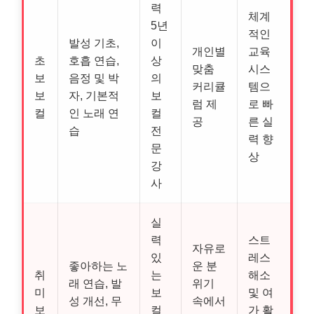
력
체계
5년
적인
발성 기초,
이
개인별
교육
초
호흡 연습,
상
맞춤
시스
보
음정 및 박
의
커리큘
템으
보
자, 기본적
보
럼 제
로 빠
컬
인 노래 연
컬
공
른 실
습
전
력 향
문
상
강
사
실
력
스트
자유로
있
레스
좋아하는 노
운 분
취
는
해소
래 연습, 발
위기
미
보
및 여
성 개선, 무
속에서
보
컬
가 활