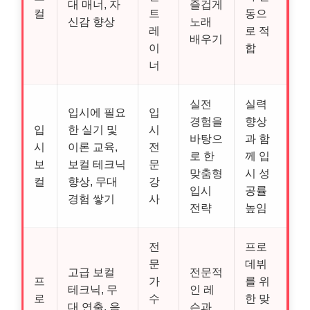
대 매너, 자
즐겁게
컬
트
동으
신감 향상
노래
레
로 적
배우기
이
합
너
실전
실력
입시에 필요
입
경험을
향상
입
한 실기 및
시
바탕으
과 함
시
이론 교육,
전
로 한
께 입
보
보컬 테크닉
문
맞춤형
시 성
컬
향상, 무대
강
입시
공률
경험 쌓기
사
전략
높임
전
프로
문
데뷔
고급 보컬
전문적
프
가
를 위
테크닉, 무
인 레
로
수
한 맞
대 연출, 음
슨과