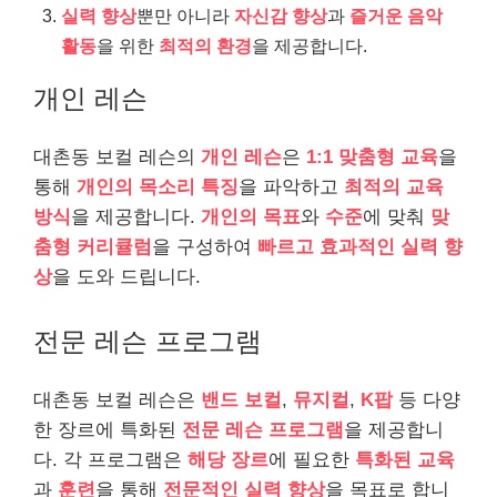
실력 향상
뿐만 아니라
자신감 향상
과
즐거운 음악
활동
을 위한
최적의 환경
을 제공합니다.
개인 레슨
대촌동 보컬 레슨의
개인 레슨
은
1:1 맞춤형 교육
을
통해
개인의 목소리 특징
을 파악하고
최적의 교육
방식
을 제공합니다.
개인의 목표
와
수준
에 맞춰
맞
춤형 커리큘럼
을 구성하여
빠르고 효과적인 실력 향
상
을 도와 드립니다.
전문 레슨 프로그램
대촌동 보컬 레슨은
밴드 보컬
,
뮤지컬
,
K팝
등 다양
한 장르에 특화된
전문 레슨 프로그램
을 제공합니
다. 각 프로그램은
해당 장르
에 필요한
특화된 교육
과
훈련
을 통해
전문적인 실력 향상
을 목표로 합니