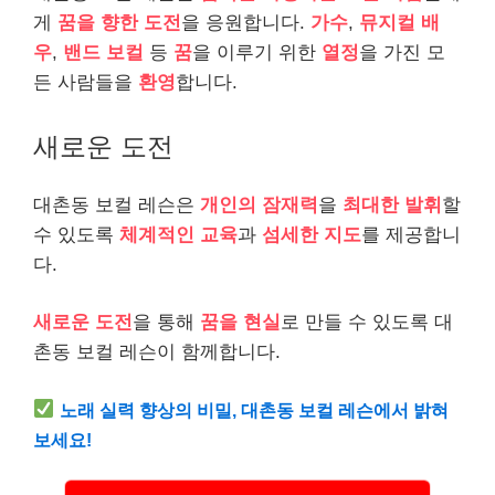
게
꿈을 향한 도전
을 응원합니다.
가수
,
뮤지컬 배
우
,
밴드 보컬
등
꿈
을 이루기 위한
열정
을 가진 모
든 사람들을
환영
합니다.
새로운 도전
대촌동 보컬 레슨은
개인의 잠재력
을
최대한 발휘
할
수 있도록
체계적인 교육
과
섬세한 지도
를 제공합니
다.
새로운 도전
을 통해
꿈을 현실
로 만들 수 있도록 대
촌동 보컬 레슨이 함께합니다.
노래 실력 향상의 비밀, 대촌동 보컬 레슨에서 밝혀
보세요!