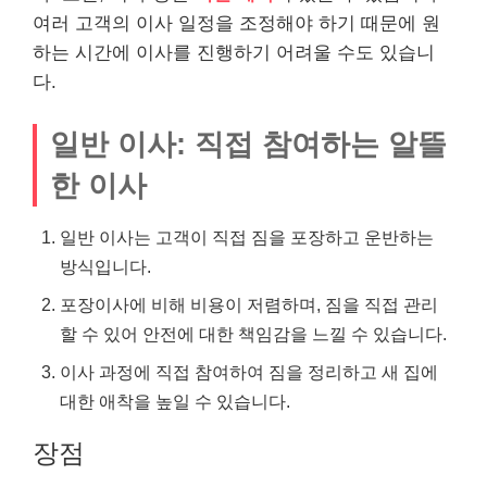
여러 고객의 이사 일정을 조정해야 하기 때문에 원
하는 시간에 이사를 진행하기 어려울 수도 있습니
다.
일반 이사: 직접 참여하는 알뜰
한 이사
일반 이사는 고객이 직접 짐을 포장하고 운반하는
방식입니다.
포장이사에 비해 비용이 저렴하며, 짐을 직접 관리
할 수 있어 안전에 대한 책임감을 느낄 수 있습니다.
이사 과정에 직접 참여하여 짐을 정리하고 새 집에
대한 애착을 높일 수 있습니다.
장점