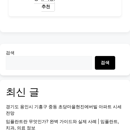
추천
검색
검색
최신 글
경기도 용인시 기흥구 중동 초당마을현진에버빌 아파트 시세
전망
임플란트란 무엇인가? 완벽 가이드와 실제 사례 | 임플란트,
치과, 의료 정보