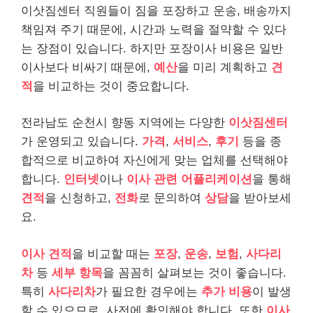
이삿짐센터 직원들이 짐을 포장하고 운송, 배송까지
책임져 주기 때문에, 시간과 노력을 절약할 수 있다
는 장점이 있습니다. 하지만 포장이사 비용은 일반
이사보다 비싸기 때문에,
예산
을 미리 계획하고
견
적
을 비교하는 것이 중요합니다.
전라남도 순천시 향동 지역에는 다양한
이삿짐센터
가 운영되고 있습니다.
가격
,
서비스
,
후기
등을 종
합적으로 비교하여 자신에게 맞는 업체를 선택해야
합니다.
인터넷
이나
이사 관련 어플리케이션
을 통해
견적
을 신청하고,
전화
로 문의하여
상담
을 받아보세
요.
이사 견적
을 비교할 때는
포장
,
운송
,
보험
,
사다리
차
등
세부 항목
을 꼼꼼히 살펴보는 것이 좋습니다.
특히
사다리차
가 필요한 경우에는
추가 비용
이 발생
할 수 있으므로, 사전에 확인해야 합니다. 또한
이사