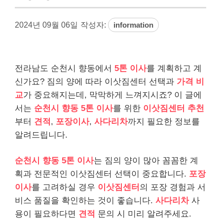
2024년 09월 06일
작성자:
information
전라남도 순천시 향동에서
5톤 이사
를 계획하고 계
신가요? 짐의 양에 따라 이삿짐센터 선택과
가격 비
교
가 중요해지는데, 막막하게 느껴지시죠? 이 글에
서는
순천시 향동 5톤 이사
를 위한
이삿짐센터 추천
부터
견적
,
포장이사
,
사다리차
까지 필요한 정보를
알려드립니다.
순천시 향동 5톤 이사
는 짐의 양이 많아 꼼꼼한 계
획과 전문적인 이삿짐센터 선택이 중요합니다.
포장
이사
를 고려하실 경우
이삿짐센터
의 포장 경험과 서
비스 품질을 확인하는 것이 좋습니다.
사다리차
사
용이 필요하다면
견적
문의 시 미리 알려주세요.