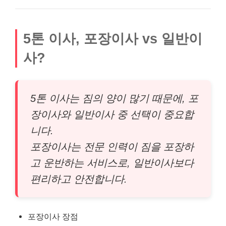
5톤 이사, 포장이사 vs 일반이
사?
5톤 이사는 짐의 양이 많기 때문에, 포
장이사와 일반이사 중 선택이 중요합
니다.
포장이사는 전문 인력이 짐을 포장하
고 운반하는 서비스로, 일반이사보다
편리하고 안전합니다.
포장이사 장점