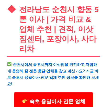
전라남도 순천시 향동 5
톤 이사 | 가격 비교 &
업체 추천 | 견적, 이삿
짐센터, 포장이사, 사다
리차
순천시에서 속초시까지 이삿짐을 안전하고 저렴하
게 운송해 줄 전문 용달 업체를 찾고 계신가요? 지금 바
로 속초시 용달이사 전문 업체 추천 정보를 확인해 보세
요!
속초 용달이사 전문 업체