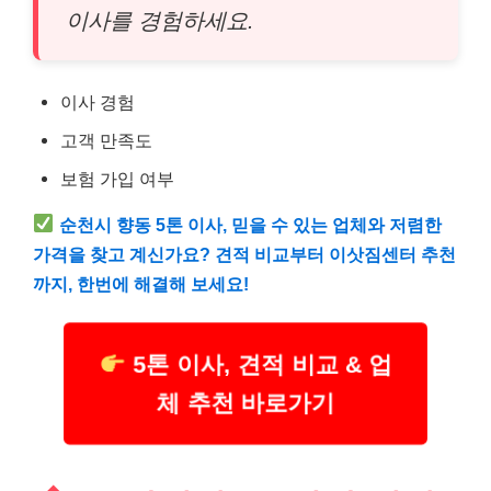
이사를 경험하세요.
이사 경험
고객 만족도
보험 가입 여부
순천시 향동 5톤 이사, 믿을 수 있는 업체와 저렴한
가격을 찾고 계신가요? 견적 비교부터 이삿짐센터 추천
까지, 한번에 해결해 보세요!
5톤 이사, 견적 비교 & 업
체 추천 바로가기