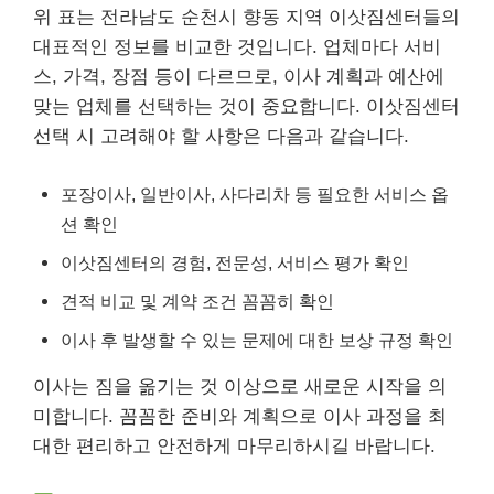
위 표는 전라남도 순천시 향동 지역 이삿짐센터들의
대표적인 정보를 비교한 것입니다. 업체마다 서비
스, 가격, 장점 등이 다르므로, 이사 계획과 예산에
맞는 업체를 선택하는 것이 중요합니다. 이삿짐센터
선택 시 고려해야 할 사항은 다음과 같습니다.
포장이사, 일반이사, 사다리차 등 필요한 서비스 옵
션 확인
이삿짐센터의 경험, 전문성, 서비스 평가 확인
견적 비교 및 계약 조건 꼼꼼히 확인
이사 후 발생할 수 있는 문제에 대한 보상 규정 확인
이사는 짐을 옮기는 것 이상으로 새로운 시작을 의
미합니다. 꼼꼼한 준비와 계획으로 이사 과정을 최
대한 편리하고 안전하게 마무리하시길 바랍니다.