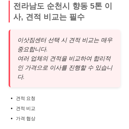
전라남도 순천시 향동 5톤 이
사, 견적 비교는 필수
이삿짐센터 선택 시 견적 비교는 매우
중요합니다.
여러 업체의 견적을 비교하여 합리적
인 가격으로 이사를 진행할 수 있습니
다.
견적 요청
견적 비교
가격 협상