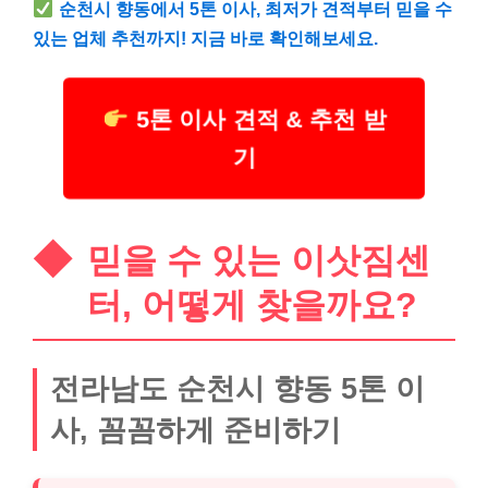
순천시 향동에서 5톤 이사, 최저가 견적부터 믿을 수
있는 업체 추천까지! 지금 바로 확인해보세요.
5톤 이사 견적 & 추천 받
기
믿을 수 있는 이삿짐센
터, 어떻게 찾을까요?
전라남도 순천시 향동 5톤 이
사, 꼼꼼하게 준비하기