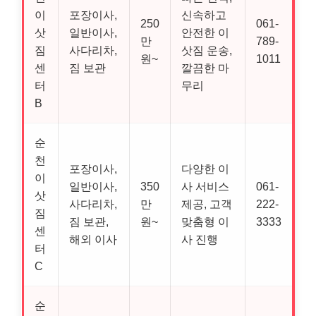
이
포장이사,
신속하고
250
061-
삿
일반이사,
안전한 이
만
789-
짐
사다리차,
삿짐 운송,
원~
1011
센
짐 보관
깔끔한 마
터
무리
B
순
천
포장이사,
다양한 이
이
일반이사,
350
사 서비스
061-
삿
사다리차,
만
제공, 고객
222-
짐
짐 보관,
원~
맞춤형 이
3333
센
해외 이사
사 진행
터
C
순