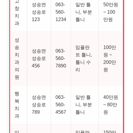
고
성송면
063-
일반 틀
50만원
창
성송로
560-
니, 부분
~ 100
치
123
1234
틀니
만원
과
성
송
임플란
100만
성송면
063-
치
트 틀니,
원 ~
성송로
560-
과
틀니 수
200만
456
7890
의
리
원
원
행
성송면
063-
일반 틀
40만원
복
성송로
560-
니, 부분
~ 80만
치
789
4567
틀니
원
과
미
임플란
150만