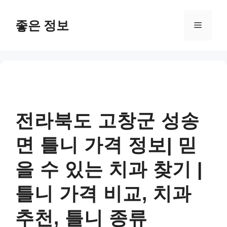
컨
텐
좋은 정보
메
츠
로
뉴
건
너
뛰
기
전라북도 고창군 성송
면 틀니 가격 정보| 믿
을 수 있는 치과 찾기 |
틀니 가격 비교, 치과
추천, 틀니 종류