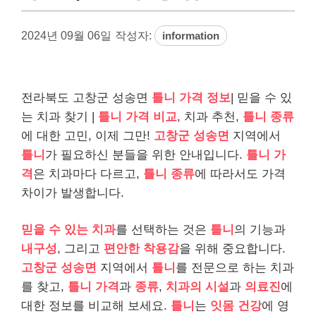
2024년 09월 06일
작성자:
information
전라북도 고창군 성송면
틀니 가격 정보
| 믿을 수 있
는 치과 찾기 |
틀니 가격 비교
, 치과 추천,
틀니 종류
에 대한 고민, 이제 그만!
고창군 성송면
지역에서
틀니
가 필요하신 분들을 위한 안내입니다.
틀니 가
격
은 치과마다 다르고,
틀니 종류
에 따라서도 가격
차이가 발생합니다.
믿을 수 있는 치과
를 선택하는 것은
틀니
의 기능과
내구성
, 그리고
편안한 착용감
을 위해 중요합니다.
고창군 성송면
지역에서
틀니
를 전문으로 하는 치과
를 찾고,
틀니 가격
과
종류
,
치과의 시설
과
의료진
에
대한 정보를 비교해 보세요.
틀니
는
잇몸 건강
에 영