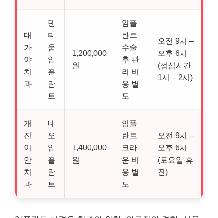
덴
임플
대
티
란트
오전 9시 –
가
움
수술
1,200,000
오후 6시
야
임
후 관
원
(점심시간
치
플
리 비
1시 – 2시)
과
란
용 별
트
도
개
네
임플
진
오
란트
오전 9시 –
이
임
1,400,000
크라
오후 6시
안
플
원
운 비
(토요일 휴
치
란
용 별
진)
과
트
도