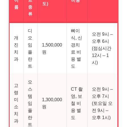
이
트
비용
도)
름
종
류
디
뼈이
오전 9시 –
개
오
식, 신
오후 6시
진
임
1,500,000
경치
(점심시간
치
플
원
료 비
12시 – 1
과
란
용 별
시)
트
도
오
고
스
CT 촬
오전 9시 –
령
템
영, 보
오후 7시
미
1,300,000
임
철 비
(토요일 오
소
원
플
용 별
전 9시 –
치
란
도
오후 1시)
과
트