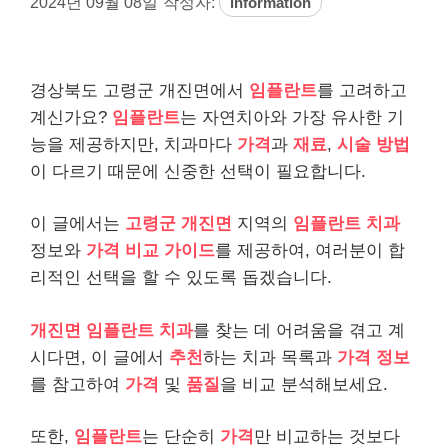
2024년 09월 08일
작성자:
information
경상북도 고령군 개진면에서
임플란트
를 고려하고
계신가요?
임플란트
는 자연치아와 가장 유사한 기
능을 제공하지만, 치과마다
가격
과
재료
,
시술 방법
이 다르기 때문에 신중한 선택이 필요합니다.
이 글에서는
고령군 개진면
지역의
임플란트 치과
정보와
가격 비교 가이드
를 제공하여, 여러분이 합
리적인 선택을 할 수 있도록 돕겠습니다.
개진면 임플란트 치과
를 찾는 데 어려움을 겪고 계
시다면, 이 글에서
추천
하는 치과 목록과
가격 정보
를 참고하여
가격
및
품질
을 비교 분석해보세요.
또한,
임플란트
는 단순히
가격
만 비교하는 것보다