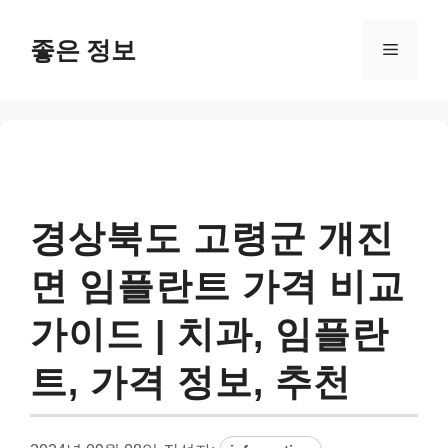
컨
텐
좋은 정보
메
츠
로
뉴
건
너
뛰
기
경상북도 고령군 개진
면 임플란트 가격 비교
가이드 | 치과, 임플란
트, 가격 정보, 추천