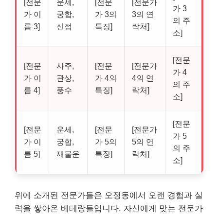
[전문
운세,
[전문
[전문가
가 3
가 이
궁합,
가 3의
3의 연
의 주
름 3]
신점
특징]
락처]
소]
[전문
[전문
사주,
[전문
[전문가
가 4
가 이
관상,
가 4의
4의 연
의 주
름 4]
풍수
특징]
락처]
소]
[전문
[전문
운세,
[전문
[전문가
가 5
가 이
궁합,
가 5의
5의 연
의 주
름 5]
재물운
특징]
락처]
소]
위에 소개된 전문가들은 오정동에서 오랜 경험과 실
력을 쌓아온 베테랑들입니다. 자신에게 맞는 전문가