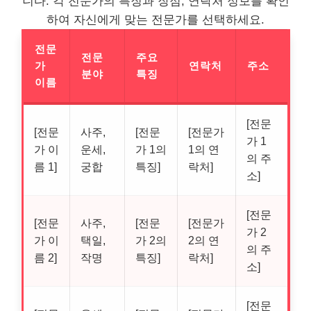
니다. 각 전문가의 특징과 장점, 연락처 정보를 확인
하여 자신에게 맞는 전문가를 선택하세요.
전문
전문
주요
가
연락처
주소
분야
특징
이름
[전문
[전문
사주,
[전문
[전문가
가 1
가 이
운세,
가 1의
1의 연
의 주
름 1]
궁합
특징]
락처]
소]
[전문
[전문
사주,
[전문
[전문가
가 2
가 이
택일,
가 2의
2의 연
의 주
름 2]
작명
특징]
락처]
소]
[전문