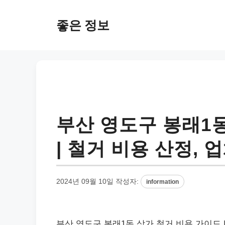
컨
텐
좋은 정보
츠
로
건
너
뛰
기
부산 영도구 봉래1
| 철거 비용 산정, 
2024년 09월 10일
작성자:
information
부산 영도구 봉래1동 상가 철거 비용 가이드 |