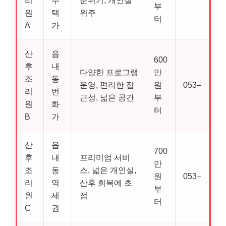
리
주
분위기, 개인실
부
원
택
위주
터
A
가
산
읍
600
후
내
다양한 프로그램
만
조
동
운영, 편리한 접
원
053–
리
번
근성, 넓은 공간
부
원
화
터
B
가
산
읍
700
후
내
프리미엄 서비
만
조
동
스, 넓은 개인실,
원
053–
리
역
산후 회복에 초
부
원
세
점
터
C
권