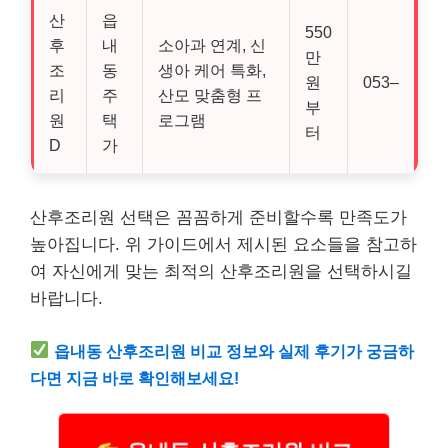
산
읍
550
후
내
소아과 연계, 신
만
조
동
생아 케어 특화,
원
053–
리
주
산모 맞춤형 프
부
원
택
로그램
터
D
가
산후조리원 선택은 꼼꼼하게 준비할수록 만족도가
높아집니다. 위 가이드에서 제시된 요소들을 참고하
여 자신에게 맞는 최적의 산후조리원을 선택하시길
바랍니다.
읍내동 산후조리원 비교 정보와 실제 후기가 궁금하
다면 지금 바로 확인해보세요!