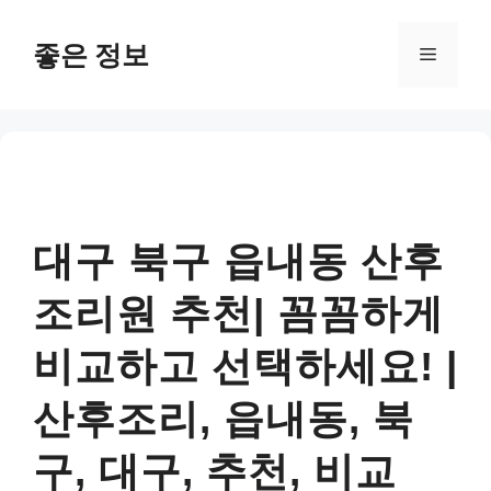
컨
텐
좋은 정보
메
츠
로
뉴
건
너
뛰
기
대구 북구 읍내동 산후
조리원 추천| 꼼꼼하게
비교하고 선택하세요! |
산후조리, 읍내동, 북
구, 대구, 추천, 비교