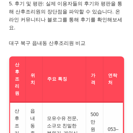
5. 후기 및 평판: 실제 이용자들의 후기와 평판을 통
해 산후조리원의 장단점을 파악할 수 있습니다. 온
라인 커뮤니티나 블로그를 통해 후기를 확인해보세
요.
대구 북구 읍내동 산후조리원 비교
산
후
위
가
연락
조
주요 특징
치
격
처
리
원
산
읍
500
후
내
모유수유 전문,
만
조
동
소규모 친밀한
원
053–