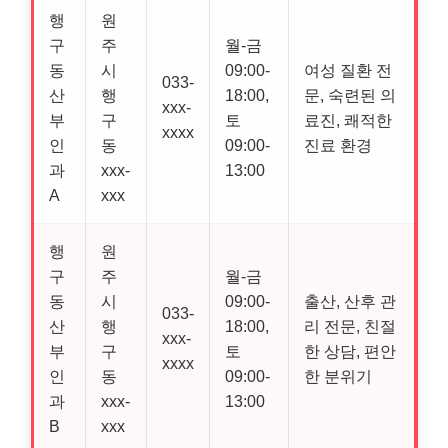
행
원
구
주
월-금
동
시
09:00-
여성 질환 전
033-
산
행
18:00,
문, 숙련된 의
xxx-
부
구
토
료진, 쾌적한
xxxx
인
동
09:00-
진료 환경
과
xxx-
13:00
A
xxx
행
원
구
주
월-금
동
시
09:00-
출산, 산후 관
033-
산
행
18:00,
리 전문, 친절
xxx-
부
구
토
한 상담, 편안
xxxx
인
동
09:00-
한 분위기
과
xxx-
13:00
B
xxx