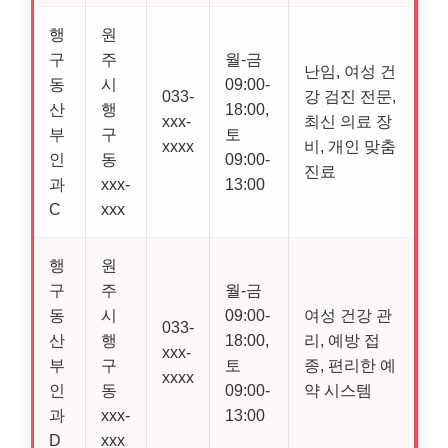
행
원
구
주
월-금
난임, 여성 건
동
시
09:00-
033-
강 검진 전문,
산
행
18:00,
xxx-
최신 의료 장
부
구
토
xxxx
비, 개인 맞춤
인
동
09:00-
진료
과
xxx-
13:00
C
xxx
행
원
구
주
월-금
동
시
09:00-
여성 건강 관
033-
산
행
18:00,
리, 예방 접
xxx-
부
구
토
종, 편리한 예
xxxx
인
동
09:00-
약 시스템
과
xxx-
13:00
D
xxx