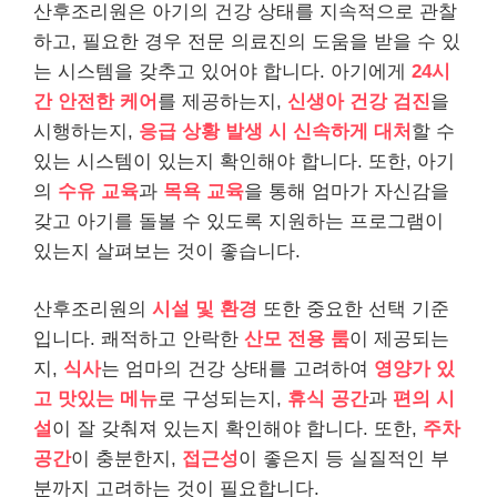
산후조리원은 아기의 건강 상태를 지속적으로 관찰
하고, 필요한 경우 전문 의료진의 도움을 받을 수 있
는 시스템을 갖추고 있어야 합니다. 아기에게
24시
간 안전한 케어
를 제공하는지,
신생아 건강 검진
을
시행하는지,
응급 상황 발생 시 신속하게 대처
할 수
있는 시스템이 있는지 확인해야 합니다. 또한, 아기
의
수유 교육
과
목욕 교육
을 통해 엄마가 자신감을
갖고 아기를 돌볼 수 있도록 지원하는 프로그램이
있는지 살펴보는 것이 좋습니다.
산후조리원의
시설 및 환경
또한 중요한 선택 기준
입니다. 쾌적하고 안락한
산모 전용 룸
이 제공되는
지,
식사
는 엄마의 건강 상태를 고려하여
영양가 있
고 맛있는 메뉴
로 구성되는지,
휴식 공간
과
편의 시
설
이 잘 갖춰져 있는지 확인해야 합니다. 또한,
주차
공간
이 충분한지,
접근성
이 좋은지 등 실질적인 부
분까지 고려하는 것이 필요합니다.