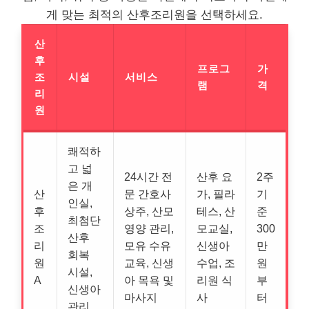
게 맞는 최적의 산후조리원을 선택하세요.
산
후
프로그
가
조
시설
서비스
램
격
리
원
쾌적하
고 넓
24시간 전
산후 요
2주
은 개
산
문 간호사
가, 필라
기
인실,
후
상주, 산모
테스, 산
준
최첨단
조
영양 관리,
모교실,
300
산후
리
모유 수유
신생아
만
회복
원
교육, 신생
수업, 조
원
시설,
A
아 목욕 및
리원 식
부
신생아
마사지
사
터
관리