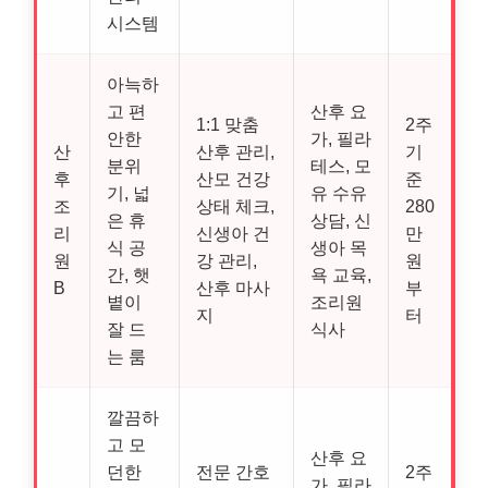
시스템
아늑하
고 편
산후 요
1:1 맞춤
2주
안한
가, 필라
산
산후 관리,
기
분위
테스, 모
후
산모 건강
준
기, 넓
유 수유
조
상태 체크,
280
은 휴
상담, 신
리
신생아 건
만
식 공
생아 목
원
강 관리,
원
간, 햇
욕 교육,
B
산후 마사
부
볕이
조리원
지
터
잘 드
식사
는 룸
깔끔하
고 모
산후 요
던한
전문 간호
2주
가, 필라