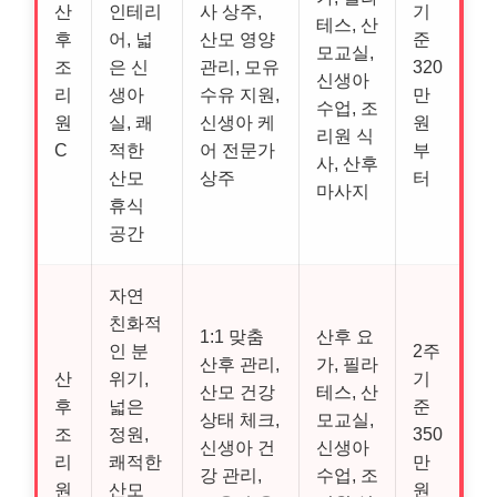
산
인테리
사 상주,
기
테스, 산
후
어, 넓
산모 영양
준
모교실,
조
은 신
관리, 모유
320
신생아
리
생아
수유 지원,
만
수업, 조
원
실, 쾌
신생아 케
원
리원 식
C
적한
어 전문가
부
사, 산후
산모
상주
터
마사지
휴식
공간
자연
친화적
1:1 맞춤
산후 요
인 분
2주
산후 관리,
가, 필라
산
위기,
기
산모 건강
테스, 산
후
넓은
준
상태 체크,
모교실,
조
정원,
350
신생아 건
신생아
리
쾌적한
만
강 관리,
수업, 조
원
산모
원