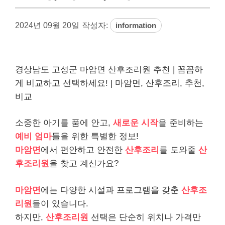
2024년 09월 20일
작성자:
information
경상남도 고성군 마암면 산후조리원 추천 | 꼼꼼하
게 비교하고 선택하세요! | 마암면, 산후조리, 추천,
비교
소중한 아기를 품에 안고,
새로운 시작
을 준비하는
예비 엄마
들을 위한 특별한 정보!
마암면
에서 편안하고 안전한
산후조리
를 도와줄
산
후조리원
을 찾고 계신가요?
마암면
에는 다양한 시설과 프로그램을 갖춘
산후조
리원
들이 있습니다.
하지만,
산후조리원
선택은 단순히 위치나 가격만