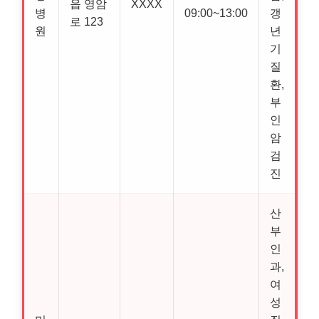
읍 영암
XXXX
병
09:00~13:00
갱
로 123
원
년
기
질
환,
부
인
암
검
진
산
부
인
과,
여
성