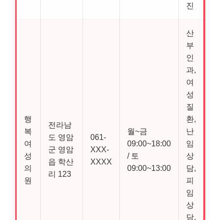
진
산
부
인
과,
여
성
질
행
환,
전라남
복
월~금
난
도 영암
061-
여
09:00~18:00
임
군 영암
XXX-
성
/ 토
상
읍 학산
XXXX
의
09:00~13:00
담,
리 123
원
피
임
상
담,