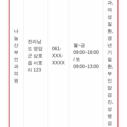
과,
여
성
질
나
환,
눔
갱
전라남
산
월~금
년
도 영암
061-
부
09:00~18:00
기
군 삼호
XXX-
인
/ 토
질
읍 서호
XXXX
과
09:00~13:00
환,
리 123
의
부
원
인
암
검
진,
성
병
검