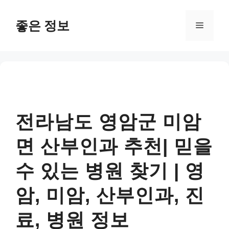
컨
텐
좋은 정보
메
츠
로
뉴
건
너
뛰
기
전라남도 영암군 미암
면 산부인과 추천| 믿을
수 있는 병원 찾기 | 영
암, 미암, 산부인과, 진
료, 병원 정보