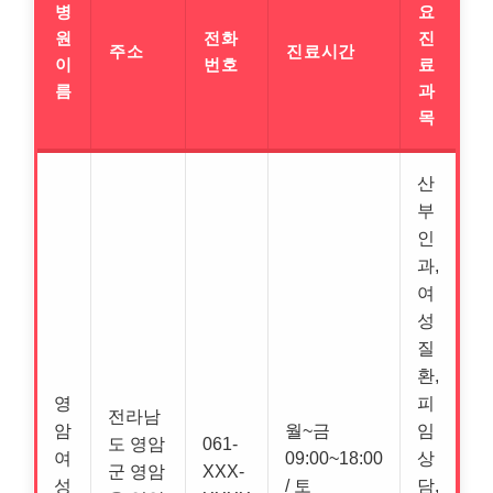
병
요
원
전화
진
주소
진료시간
이
번호
료
름
과
목
산
부
인
과,
여
성
질
환,
영
피
전라남
암
월~금
임
도 영암
061-
여
09:00~18:00
상
군 영암
XXX-
성
/ 토
담,