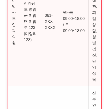
미
질
전라남
암
환,
도 영암
산
월~금
피
군 미암
061-
부
09:00~18:00
임
면 미암
XXX-
인
/ 토
상
로 123
XXXX
과
09:00~13:00
담,
(미암리
의
성
123)
원
병
검
진,
난
임
상
담
산
부
인