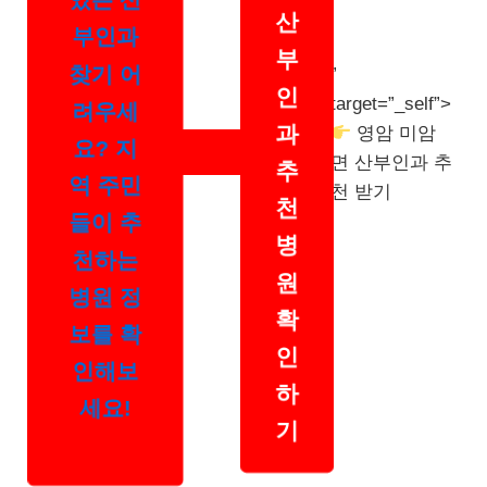
있는 산
산
부인과
부
”
찾기 어
인
target=”_self”>
려우세
과
영암 미암
요? 지
면 산부인과 추
추
역 주민
천 받기
천
들이 추
병
천하는
원
병원 정
확
보를 확
인
인해보
하
세요!
기