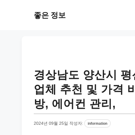
컨
텐
좋은 정보
츠
로
건
너
뛰
기
경상남도 양산시 평
업체 추천 및 가격 비
방, 에어컨 관리,
2024년 09월 25일
작성자:
information