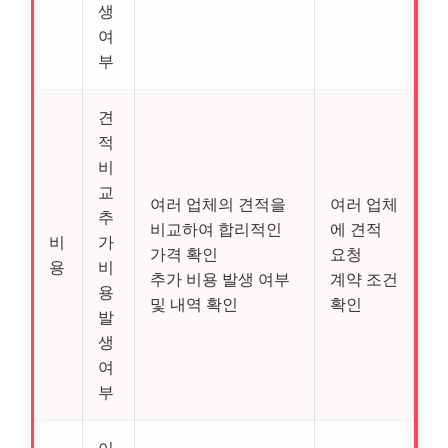
생
여
부
견
적
비
교
여러 업체의 견적을
여러 업체
추
비교하여 합리적인
에 견적
비
가
가격 확인
요청
용
비
추가 비용 발생 여부
계약 조건
용
및 내역 확인
확인
발
생
여
부
이