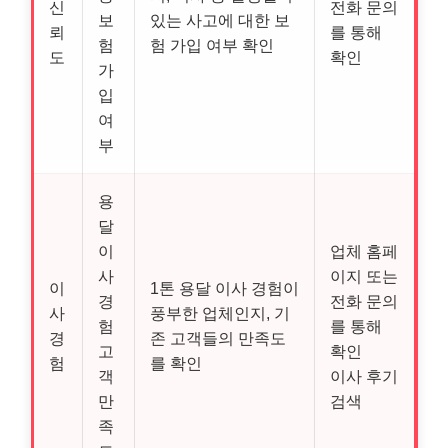
신
전화 문의
보
있는 사고에 대한 보
뢰
를 통해
험
험 가입 여부 확인
도
확인
가
입
여
부
용
달
이
업체 홈페
사
이지 또는
이
1톤 용달 이사 경험이
경
전화 문의
사
풍부한 업체인지, 기
험
를 통해
경
존 고객들의 만족도
고
확인
험
를 확인
객
이사 후기
만
검색
족