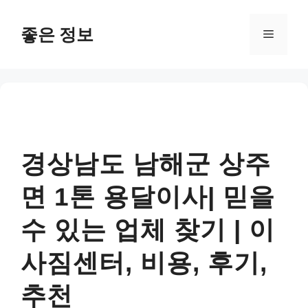
컨
텐
좋은 정보
메
츠
로
뉴
건
너
뛰
기
경상남도 남해군 상주
면 1톤 용달이사| 믿을
수 있는 업체 찾기 | 이
사짐센터, 비용, 후기,
추천