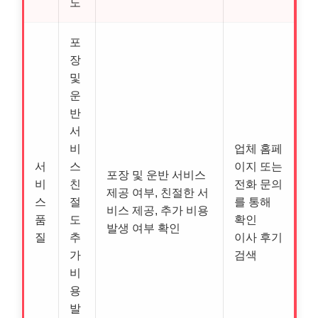
도
포
장
및
운
반
서
비
업체 홈페
서
스
이지 또는
포장 및 운반 서비스
비
친
전화 문의
제공 여부, 친절한 서
스
절
를 통해
비스 제공, 추가 비용
품
도
확인
발생 여부 확인
질
추
이사 후기
가
검색
비
용
발