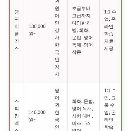
권
원
초급부터
랭
1:1 수
어
고급까지
귀
업, 온
민
다양한 레
지
130,000
라인
강
벨, 회화,
플
원~
학습
사,
문법, 영어
러
자료
한
독해, 영어
스
제공
국
작문
인
강
사
영
1:1 수
어
업, 그
스
회화, 문법,
권,
룹 수
피
영어 독해,
140,000
한
업, 온
킹
시험 대비,
원~
국
라인
맥
비즈니스
인
학습
스
영어