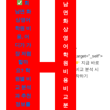
회
남
남면 화
면
상영어
화
학원 비
상
용, 어
영
디가 가
어
”
장 저렴
학
target=”_self”>
할까
원
지금 바로
비교 분석 시
요? 학
비
작하기
원별 비
용
교 분석
비
과 추천
교
정보를
분