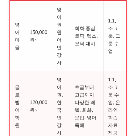
영
어
1:1,
영
권
회화 중심,
소그
어
150,000
원
토픽, 텝스,
룹, 그
마
원~
어
오픽 대비
룹 수
을
민
업
강
사
영
1:1,
글
어
초급부터
소그
로
권,
고급까지
룹 수
벌
120,000
한
다양한 레
업, 온
어
원~
국
벨, 회화,
라인
학
인
문법, 영어
학습
원
강
독해
자료
사
제공