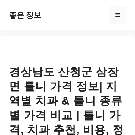
컨
텐
좋은 정보
메
츠
로
뉴
건
너
뛰
기
경상남도 산청군 삼장
면 틀니 가격 정보| 지
역별 치과 & 틀니 종류
별 가격 비교 | 틀니 가
격, 치과 추천, 비용, 정