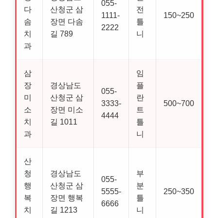
055-
다
산청군 삼
전
1111-
150~250
솜
장면 다솜
틀
2222
치
길 789
니
과
삼
임
장
경상남도
플
055-
미
산청군 삼
란
3333-
500~700
소
장면 미소
트
4444
치
길 1011
틀
과
니
산
청
경상남도
부
055-
행
산청군 삼
분
5555-
250~350
복
장면 행복
틀
6666
치
길 1213
니