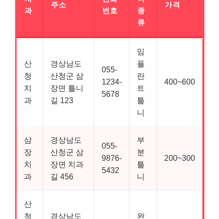
주소
가격
과
번호
종
류
임
산
경상남도
플
055-
청
산청군 삼
란
1234-
400~600
치
장면 틀니
트
5678
과
길 123
틀
니
삼
경상남도
부
055-
장
산청군 삼
분
9876-
200~300
치
장면 치과
틀
5432
과
길 456
니
산
청
경상남도
완