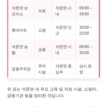
석문면 보
석문면 시
09:00 –
의료
건지소
내
18:00
석문면 인
10:00 –
롯데마트
쇼핑
근
22:00
석문면 농
석문면 시
09:00 –
금융
협
내
16:00
주차
석문면 중
상시 운
공용주차장
시설
심부
영
위 표는 석문면 내 주요 교육 및 의료 시설, 쇼핑터,
금융기관 등을 정리한 것입니다.