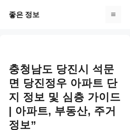
컨
텐
좋은 정보
메
츠
로
뉴
건
너
뛰
기
충청남도 당진시 석문
면 당진정우 아파트 단
지 정보 및 심층 가이드
| 아파트, 부동산, 주거
정보”