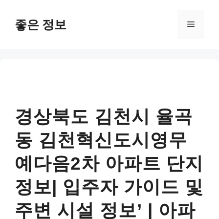
컨
텐
좋은 정보
메
츠
로
뉴
건
너
뛰
기
경상북도 김천시 율곡
동 김천혁신도시영무
예다음2차 아파트 단지
정보| 입주자 가이드 및
주변 시설 정보’ | 아파