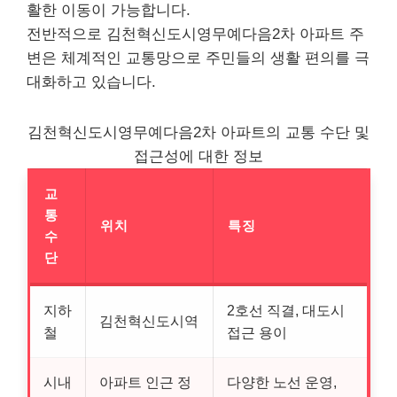
활한 이동이 가능합니다.
전반적으로 김천혁신도시영무예다음2차 아파트 주
변은 체계적인 교통망으로 주민들의 생활 편의를 극
대화하고 있습니다.
김천혁신도시영무예다음2차 아파트의 교통 수단 및
접근성에 대한 정보
교
통
위치
특징
수
단
지하
2호선 직결, 대도시
김천혁신도시역
철
접근 용이
시내
아파트 인근 정
다양한 노선 운영,