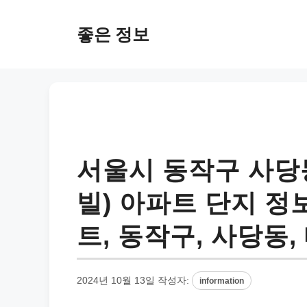
컨
텐
좋은 정보
츠
로
건
너
뛰
기
서울시 동작구 사당
빌) 아파트 단지 정
트, 동작구, 사당동
2024년 10월 13일
작성자:
information