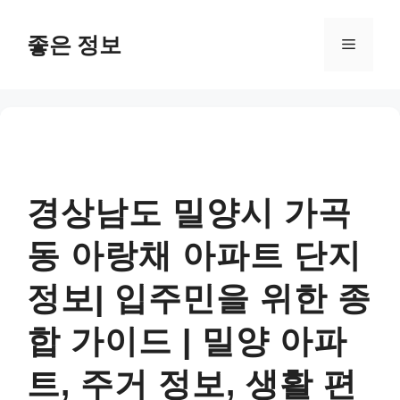
컨
텐
좋은 정보
메
츠
로
뉴
건
너
뛰
기
경상남도 밀양시 가곡
동 아랑채 아파트 단지
정보| 입주민을 위한 종
합 가이드 | 밀양 아파
트, 주거 정보, 생활 편