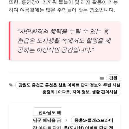
또한, 홍천강이 가까워 물놀이 및 레저 활동이 가능
하여 여름철에는 많은 주민들이 찾는 명소입니다.
“자연환경의 혜택을 누릴 수 있는 홍
천읍은 도시생활 속에서도 힐링을 제
공하는 이상적인 공간입니다.”
카
강원
테
태
강원도 홍천군 홍천읍 삼호 아파트 단지 정보와 주변 시설
고
그
총정리 | 아파트, 지역 정보, 생활 편의시설
리
전라남도 해
남군 해남읍 금
중흥S-클래스프라디
강 아파트 단지
움(도시형) 아파트 단지 정