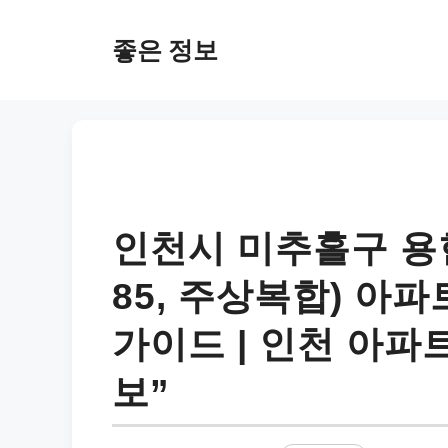
컨
텐
좋은 정보
츠
로
건
너
뛰
기
인천시 미추홀구 용현
85, 주상복합) 아
가이드 | 인천 아파
보”