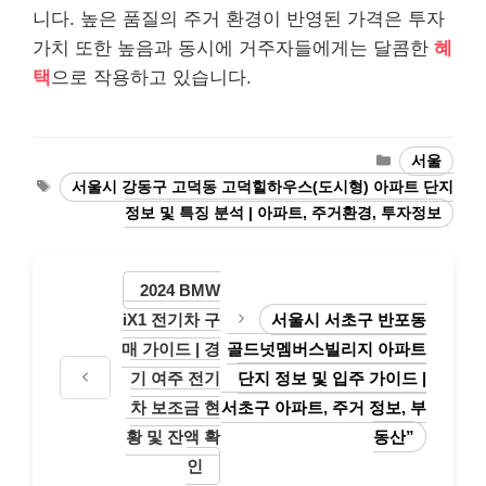
니다. 높은 품질의 주거 환경이 반영된 가격은 투자
가치 또한 높음과 동시에 거주자들에게는 달콤한
혜
택
으로 작용하고 있습니다.
카
서울
테
태
서울시 강동구 고덕동 고덕힐하우스(도시형) 아파트 단지
고
그
정보 및 특징 분석 | 아파트, 주거환경, 투자정보
리
2024 BMW
iX1 전기차 구
서울시 서초구 반포동
매 가이드 | 경
골드넛멤버스빌리지 아파트
기 여주 전기
단지 정보 및 입주 가이드 |
차 보조금 현
서초구 아파트, 주거 정보, 부
황 및 잔액 확
동산”
인