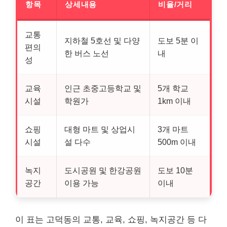
항목
상세내용
비율/거리
교통
지하철 5호선 및 다양
도보 5분 이
편의
한 버스 노선
내
성
교육
인근 초중고등학교 및
5개 학교
시설
학원가
1km 이내
쇼핑
대형 마트 및 상업시
3개 마트
시설
설 다수
500m 이내
녹지
도시공원 및 한강공원
도보 10분
공간
이용 가능
이내
이 표는 고덕동의 교통, 교육, 쇼핑, 녹지공간 등 다