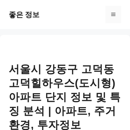
컨
텐
좋은 정보
메
츠
로
뉴
건
너
뛰
기
서울시 강동구 고덕동
고덕힐하우스(도시형)
아파트 단지 정보 및 특
징 분석 | 아파트, 주거
환경, 투자정보