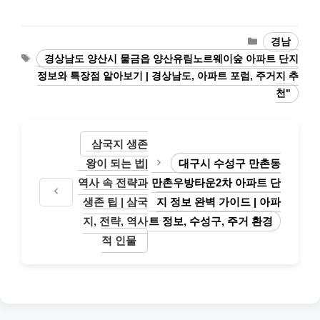
카
경남
테
태
경상남도 양산시 물금읍 양산유림노르웨이숲 아파트 단지
고
그
정보와 특장점 알아보기 | 경상남도, 아파트 포럼, 주거지 추
리
천"
삼국지 생존
왕이 되는 법|
대구시 수성구 만촌동
역사 속 전략과
만촌우방타운2차 아파트 단
생존 팁 | 삼국
지 정보 완벽 가이드 | 아파
지, 전략, 역사
트 정보, 수성구, 주거 환경
적 인물