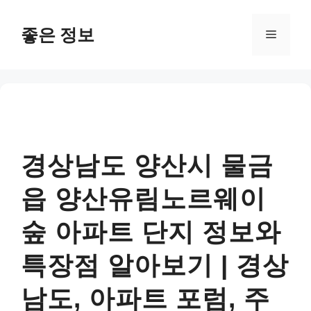
컨
텐
좋은 정보
메
츠
로
뉴
건
너
뛰
기
경상남도 양산시 물금
읍 양산유림노르웨이
숲 아파트 단지 정보와
특장점 알아보기 | 경상
남도, 아파트 포럼, 주