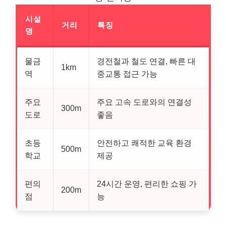
시설
거리
특징
명
물금
경전철과 철도 연결, 빠른 대
1km
역
중교통 접근 가능
주요
주요 고속 도로와의 연결성
300m
도로
좋음
초등
안전하고 쾌적한 교육 환경
500m
학교
제공
편의
24시간 운영, 편리한 쇼핑 가
200m
점
능