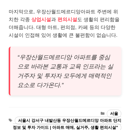
마지막으로, 우장산월드메르디앙아파트 주변에 위
치한 각종
상업시설
과
편의시설
도 생활의 편리함을
더해줍니다. 대형 마트, 편의점, 카페 등의 다양한
시설이 인접해 있어 생활에 큰 불편함이 없습니다.
“우장산월드메르디앙 아파트를 중심
으로 바라본 교통과 교육 인프라는 실
거주자 및 투자자 모두에게 매력적인
요소로 다가온다.”
카
서울
테
태
서울시 강서구 내발산동 우장산월드메르디앙 아파트 단지
고
그
정보 및 투자 가이드 | 아파트 매매, 실거주, 생활 편의시설"
리