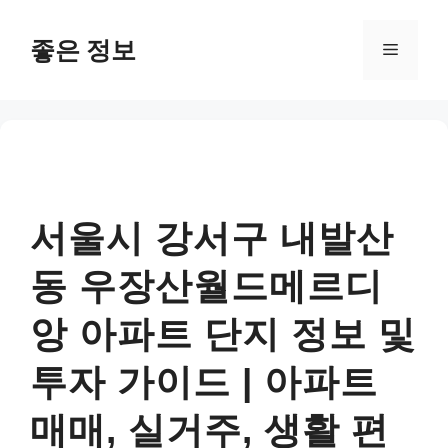
컨
텐
좋은 정보
메
츠
로
뉴
건
너
뛰
기
서울시 강서구 내발산
동 우장산월드메르디
앙 아파트 단지 정보 및
투자 가이드 | 아파트
매매, 실거주, 생활 편