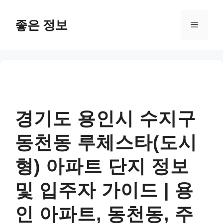
컨
텐
좋은 정보
메
츠
로
뉴
건
너
뛰
기
경기도 용인시 수지구
동천동 루체스타(도시
형) 아파트 단지 정보
및 입주자 가이드 | 용
인 아파트, 동천동, 주