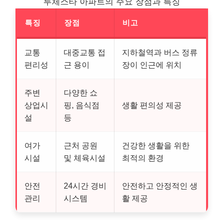
루체스타 아파트의 주요 장점과 특징
특징
장점
비고
교통
대중교통 접
지하철역과 버스 정류
편리성
근 용이
장이 인근에 위치
주변
다양한 쇼
상업시
핑, 음식점
생활 편의성 제공
설
등
여가
근처 공원
건강한 생활을 위한
시설
및 체육시설
최적의 환경
안전
24시간 경비
안전하고 안정적인 생
관리
시스템
활 제공