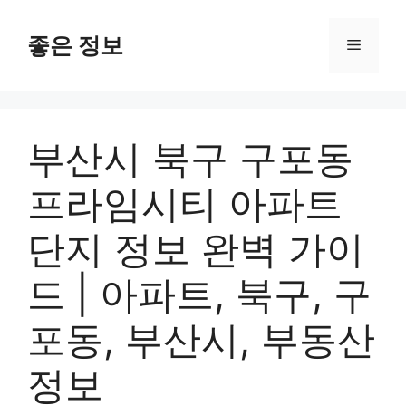
컨
텐
좋은 정보
메
츠
로
뉴
건
너
부산시 북구 구포동
뛰
기
프라임시티 아파트
단지 정보 완벽 가이
드 | 아파트, 북구, 구
포동, 부산시, 부동산
정보