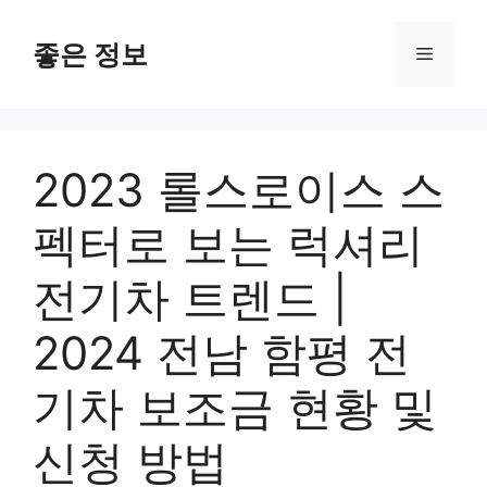
컨
텐
좋은 정보
메
츠
로
뉴
건
너
2023 롤스로이스 스
뛰
기
펙터로 보는 럭셔리
전기차 트렌드 |
2024 전남 함평 전
기차 보조금 현황 및
신청 방법