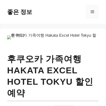
컨
텐
좋은 정보
메
츠
로
뉴
건
너
뛰
기
후쿠오카 가족여행
HAKATA EXCEL
HOTEL TOKYU 할인
예약