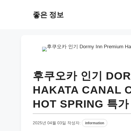
컨
텐
좋은 정보
츠
로
건
너
뛰
기
후쿠오카 인기 DORM
HAKATA CANAL C
HOT SPRING 특
2025년 04월 03일
작성자:
information