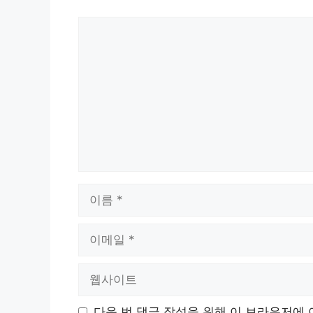
댓
글
이
름
이
메
일
웹
사
이
다음 번 댓글 작성을 위해 이 브라우저에 