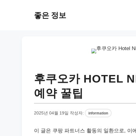
컨
텐
좋은 정보
츠
로
건
너
뛰
기
후쿠오카 HOTEL N
예약 꿀팁
2025년 04월 19일
작성자:
information
이 글은 쿠팡 파트너스 활동의 일환으로, 이