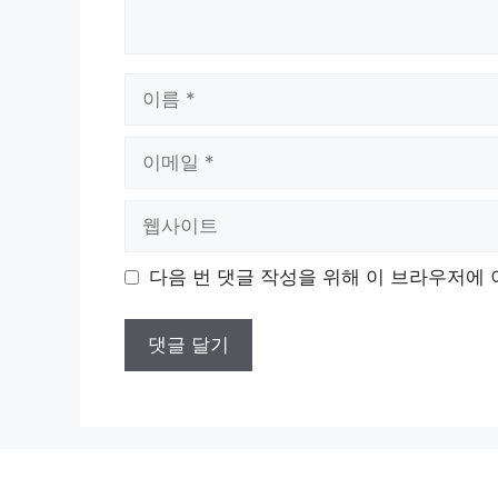
이
름
이
메
일
웹
사
이
다음 번 댓글 작성을 위해 이 브라우저에 
트